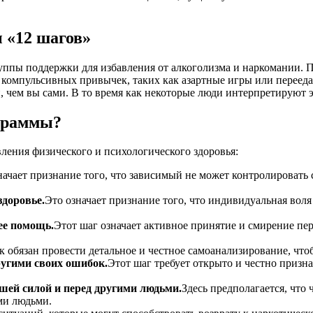
 «12 шагов»
ппы поддержки для избавления от алкоголизма и наркомании. 
х компульсивных привычек, таких как азартные игры или перее
, чем вы сами. В то время как некоторые люди интерпретируют 
граммы?
ления физического и психологического здоровья:
начает признание того, что зависимый не может контролировать с
здоровье.
Это означает признание того, что индивидуальная воля
ее помощь.
Этот шаг означает активное принятие и смирение пе
ек обязан провести детальное и честное самоанализирование, чт
ругими своих ошибок.
Этот шаг требует открыто и честно призн
шей силой и перед другими людьми.
Здесь предполагается, что
ми людьми.