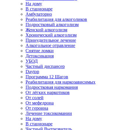
На дому
В стационаре
Амбулаторно
Реабилитация для алкоголиков
Подростковый алкоголизм
Женский алкоголизм
Хронический алкоголизм
Принудительное лечение
Алкогольное отравление
Снятие ломки
Детоксикация
УБОД
Частный диспансер
Daytop
Программа 12 Шагов
Реабилитация для наркозависимых
Подростковая наркомания
От лёгких наркотиков
От солей
От мефедрона
От героина
Лечение токсикомании
На дому
В стационаре
Частный Вытрезвитель