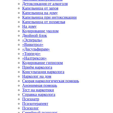
Детоксикация от алкоголя
Капельница от запоя
Капельница на дому
Капельница при интоксикации
Капельница от похмелья
На дому
Кодирование уколом
Двойной блок
«Эспераль»
«Вивитрол»
«Дисульфирам»
«Торпедо»
«Налтрексон»
Кодирование гипнозом
Приём нарколога
Консультация нарколога
Нарколог на дом
Скорая наркологическая помощь
Анонимная помощь
Тест на наркотики
Справка нарколога
Психиатр
Психотерапевт
Психолог
Семейный психолог