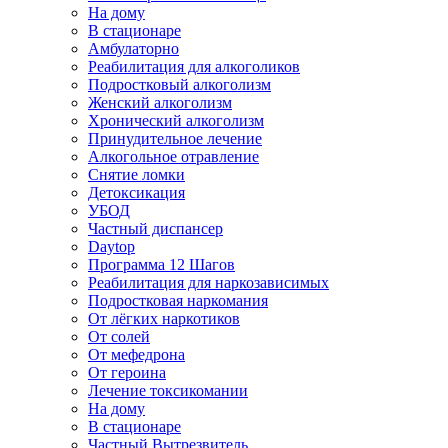
На дому
В стационаре
Амбулаторно
Реабилитация для алкоголиков
Подростковый алкоголизм
Женский алкоголизм
Хронический алкоголизм
Принудительное лечение
Алкогольное отравление
Снятие ломки
Детоксикация
УБОД
Частный диспансер
Daytop
Программа 12 Шагов
Реабилитация для наркозависимых
Подростковая наркомания
От лёгких наркотиков
От солей
От мефедрона
От героина
Лечение токсикомании
На дому
В стационаре
Частный Вытрезвитель