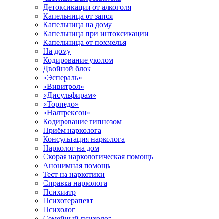
Детоксикация от алкоголя
Капельница от запоя
Капельница на дому
Капельница при интоксикации
Капельница от похмелья
На дому
Кодирование уколом
Двойной блок
«Эспераль»
«Вивитрол»
«Дисульфирам»
«Торпедо»
«Налтрексон»
Кодирование гипнозом
Приём нарколога
Консультация нарколога
Нарколог на дом
Скорая наркологическая помощь
Анонимная помощь
Тест на наркотики
Справка нарколога
Психиатр
Психотерапевт
Психолог
Семейный психолог