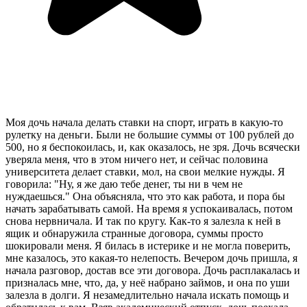
Моя дочь начала делать ставки на спорт, играть в какую-то
рулетку на деньги. Были не большие суммы от 100 рублей до
500, но я беспокоилась, и, как оказалось, не зря. Дочь всячески
уверяла меня, что в этом ничего нет, и сейчас половина
университета делает ставки, мол, на свои мелкие нужды. Я
говорила: "Ну, я же даю тебе денег, ты ни в чем не
нуждаешься." Она объясняла, что это как работа, и пора бы
начать зарабатывать самой. На время я успокаивалась, потом
снова нервничала. И так по кругу. Как-то я залезла к ней в
ящик и обнаружила странные договора, суммы просто
шокировали меня. Я билась в истерике и не могла поверить,
мне казалось, это какая-то нелепость. Вечером дочь пришла, я
начала разговор, достав все эти договора. Дочь расплакалась и
призналась мне, что, да, у неё набрано займов, и она по уши
залезла в долги. Я незамедлительно начала искать помощь и